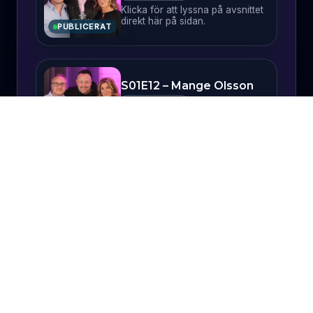
Klicka för att lyssna på avsnittet
direkt här på sidan.
PUBLICERAT
S01E12 – Mange Olsson
4 juni 2026
PUBLICERAT
Klicka för att lyssna på avsnittet
direkt här på sidan.
PUBLICERAT
S01E13 – Lena Ranehag
18 juni 2026
PUBLICERAT
Klicka för att lyssna på avsnittet
direkt här på sidan.
PUBLICERAT
S01E14 – Gunnel Meijer
Läckberg